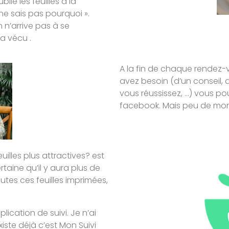
ublié les feuilles à la
 ne sais pas pourquoi ».
n n’arrive pas à se
 a vécu .
A la fin de chaque rendez-vo
avez besoin (d’un conseil, d
vous réussissez, …) vous po
facebook. Mais peu de mon
feuilles plus attractives? est
rtaine qu’il y aura plus de
utes ces feuilles imprimées,
ication de suivi. Je n’ai
xiste déjà c’est Mon Suivi