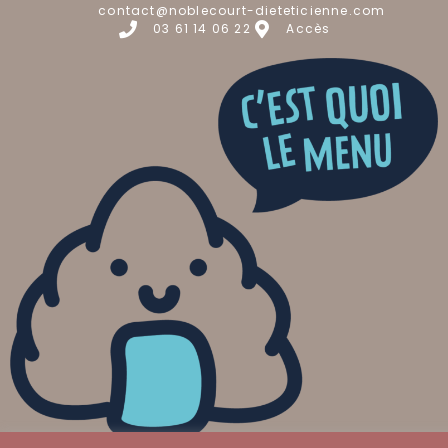
contact@noblecourt-dieteticienne.com
03 61 14 06 22
Accès